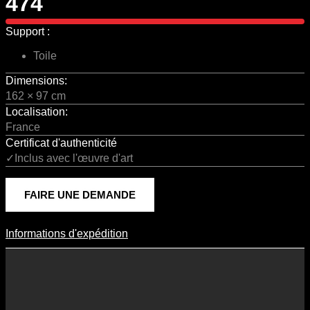
474
Support :
Toile
Dimensions:
162 × 97 cm
Localisation:
France
Certificat d'authenticité
✓Inclus avec l'œuvre d'art
FAIRE UNE DEMANDE
Informations d'expédition
Informations D'expédition
Les frais d’expédition varient en fonction du format de l’œuvre, du
pays de destination, et des tarifs en vigueur chez nos partenaires
logistiques. Ils sont susceptibles d’évoluer dans le temps en fonction