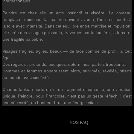
internationales.
Peindre est chez elle un acte instinctif et viscéral. Le couteau
remplace le pinceau, la matière devient vivante, l’huile se heurte à
la toile avec intensité. Dans cet équilibre entre maîtrise et impulsion,
elle crée des visages puissants, traversés par la lumière, la force et
une fragilité palpable.
Visages fragiles, agiles, beaux — de face comme de profil, à tout
âge.
Des regards : profonds, pudiques, déterminés, parfois troublants.
Hommes et femmes apparaissent alors, sublimés, révélés, offerts
au monde avec sincérité.
Chaque tableau porte en lui un fragment d’humanité, une vibration
unique. Peindre, pour Françoise, n’est pas un geste réfléchi : c’est
une nécessité, un bonheur brut, une énergie vitale.
NOS FAQ