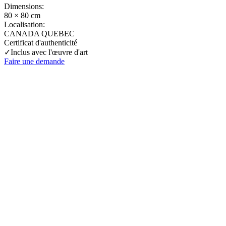
Dimensions:
80 × 80 cm
Localisation:
CANADA QUEBEC
Certificat d'authenticité
✓Inclus avec l'œuvre d'art
Faire une demande
Informations d'expédition
Les frais d’expédition varient en fonction du format de l’œuvre, du
pays de destination, et des tarifs en vigueur chez nos partenaires
logistiques. Ils sont susceptibles d’évoluer dans le temps en fonction
des fluctuations tarifaires des transporteurs internationaux.