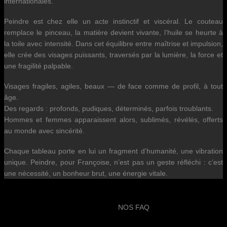
internationales.
Peindre est chez elle un acte instinctif et viscéral. Le couteau
remplace le pinceau, la matière devient vivante, l’huile se heurte à
la toile avec intensité. Dans cet équilibre entre maîtrise et impulsion,
elle crée des visages puissants, traversés par la lumière, la force et
une fragilité palpable.
Visages fragiles, agiles, beaux — de face comme de profil, à tout
âge.
Des regards : profonds, pudiques, déterminés, parfois troublants.
Hommes et femmes apparaissent alors, sublimés, révélés, offerts
au monde avec sincérité.
Chaque tableau porte en lui un fragment d’humanité, une vibration
unique. Peindre, pour Françoise, n’est pas un geste réfléchi : c’est
une nécessité, un bonheur brut, une énergie vitale.
NOS FAQ