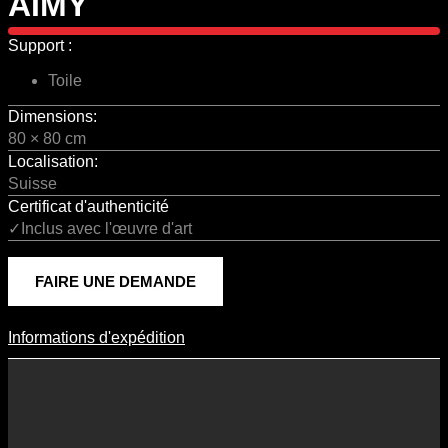
AIMY
Support :
Toile
Dimensions:
80 × 80 cm
Localisation:
Suisse
Certificat d'authenticité
✓Inclus avec l'œuvre d'art
FAIRE UNE DEMANDE
Informations d'expédition
Informations D'expédition
Les frais d’expédition varient en fonction du format de l’œuvre, du
pays de destination, et des tarifs en vigueur chez nos partenaires
logistiques. Ils sont susceptibles d’évoluer dans le temps en fonction