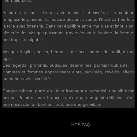
internationales.
Peindre est chez elle un acte instinctif et viscéral. Le couteau
remplace le pinceau, la matière devient vivante, l’huile se heurte à
la toile avec intensité. Dans cet équilibre entre maîtrise et impulsion,
elle crée des visages puissants, traversés par la lumière, la force et
une fragilité palpable.
Visages fragiles, agiles, beaux — de face comme de profil, à tout
âge.
Des regards : profonds, pudiques, déterminés, parfois troublants.
Hommes et femmes apparaissent alors, sublimés, révélés, offerts
au monde avec sincérité.
Chaque tableau porte en lui un fragment d’humanité, une vibration
unique. Peindre, pour Françoise, n’est pas un geste réfléchi : c’est
une nécessité, un bonheur brut, une énergie vitale.
NOS FAQ