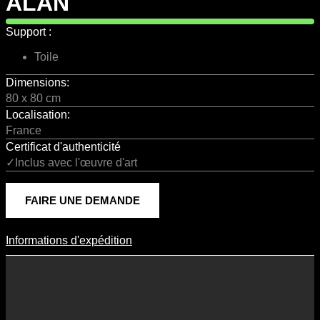
ALAN
Support :
Toile
Dimensions:
80 x 80 cm
Localisation:
France
Certificat d'authenticité
✓Inclus avec l'œuvre d'art
FAIRE UNE DEMANDE
Informations d'expédition
Informations D'expédition
Les frais d’expédition varient en fonction du format de l’œuvre, du
pays de destination, et des tarifs en vigueur chez nos partenaires
logistiques. Ils sont susceptibles d’évoluer dans le temps en fonction