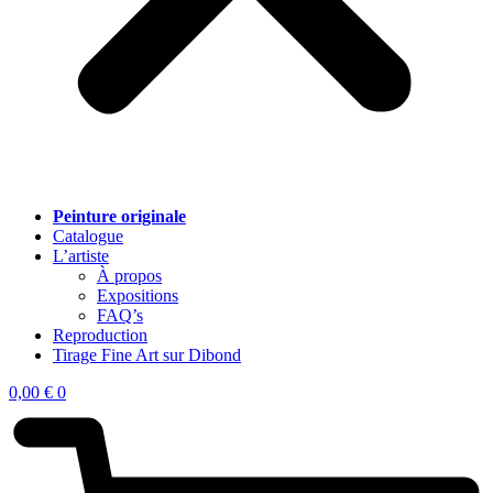
Peinture originale
Catalogue
L’artiste
À propos
Expositions
FAQ’s
Reproduction
Tirage Fine Art sur Dibond
0,00
€
0