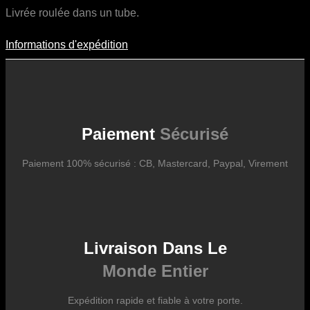
Livrée roulée dans un tube.
Informations d'expédition
Informations D'expédition
Les frais d’expédition varient en fonction du format de l’œuvre, du
pays de destination, et des tarifs en vigueur chez nos partenaires
logistiques. Ils sont susceptibles d’évoluer dans le temps en fonction
des fluctuations tarifaires des transporteurs internationaux.
Paiement
Sécurisé
Paiement 100% sécurisé : CB, Mastercard, Paypal, Virement
Livraison Dans Le
Monde Entier
Expédition rapide et fiable à votre porte.