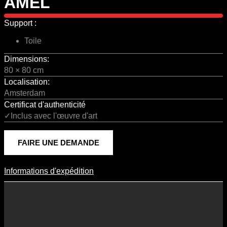
AMEL
Support :
Toile
Dimensions:
80 × 80 cm
Localisation:
Amsterdam
Certificat d'authenticité
✓Inclus avec l'œuvre d'art
FAIRE UNE DEMANDE
Informations d'expédition
Informations D'expédition
Les frais d’expédition varient en fonction du format de l’œuvre, du
pays de destination, et des tarifs en vigueur chez nos partenaires
logistiques. Ils sont susceptibles d’évoluer dans le temps en fonction