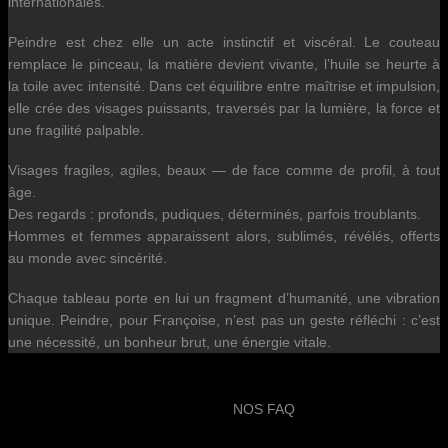
internationales.
Peindre est chez elle un acte instinctif et viscéral. Le couteau
remplace le pinceau, la matière devient vivante, l’huile se heurte à
la toile avec intensité. Dans cet équilibre entre maîtrise et impulsion,
elle crée des visages puissants, traversés par la lumière, la force et
une fragilité palpable.
Visages fragiles, agiles, beaux — de face comme de profil, à tout
âge.
Des regards : profonds, pudiques, déterminés, parfois troublants.
Hommes et femmes apparaissent alors, sublimés, révélés, offerts
au monde avec sincérité.
Chaque tableau porte en lui un fragment d’humanité, une vibration
unique. Peindre, pour Françoise, n’est pas un geste réfléchi : c’est
une nécessité, un bonheur brut, une énergie vitale.
NOS FAQ