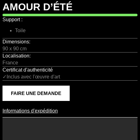
AMOUR D’ÉTÉ
Support :
Toile
Dimensions:
90 x 90 cm
Localisation:
France
Certificat d'authenticité
✓Inclus avec l'œuvre d'art
FAIRE UNE DEMANDE
Informations d'expédition
Informations D'expédition
Les frais d’expédition varient en fonction du format de l’œuvre, du
pays de destination, et des tarifs en vigueur chez nos partenaires