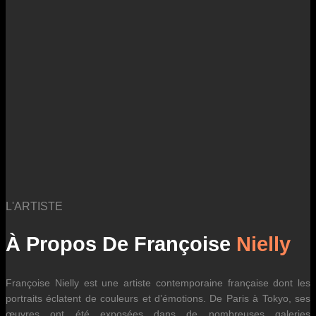
logistiques. Ils sont susceptibles d’évoluer dans le temps en fonction
des fluctuations tarifaires des transporteurs internationaux.
L'ARTISTE
À Propos De Françoise
Nielly
Françoise Nielly est une artiste contemporaine française dont les
portraits éclatent de couleurs et d’émotions. De Paris à Tokyo, ses
œuvres ont été exposées dans de nombreuses galeries