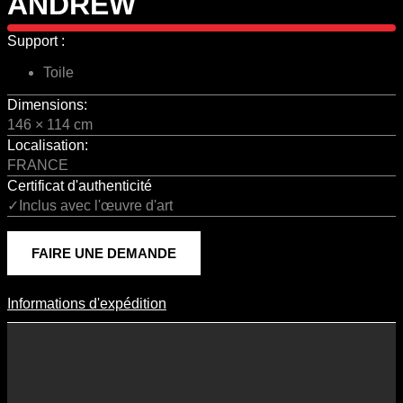
ANDREW
Support :
Toile
Dimensions:
146 × 114 cm
Localisation:
FRANCE
Certificat d'authenticité
✓Inclus avec l'œuvre d'art
FAIRE UNE DEMANDE
Informations d'expédition
Informations D'expédition
Les frais d’expédition varient en fonction du format de l’œuvre, du
pays de destination, et des tarifs en vigueur chez nos partenaires
logistiques. Ils sont susceptibles d’évoluer dans le temps en fonction