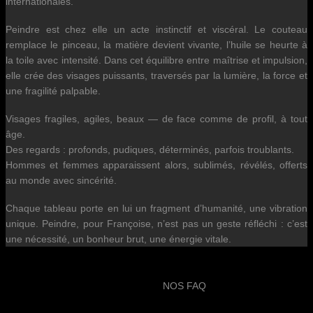
internationales.
Peindre est chez elle un acte instinctif et viscéral. Le couteau
remplace le pinceau, la matière devient vivante, l’huile se heurte à
la toile avec intensité. Dans cet équilibre entre maîtrise et impulsion,
elle crée des visages puissants, traversés par la lumière, la force et
une fragilité palpable.
Visages fragiles, agiles, beaux — de face comme de profil, à tout
âge.
Des regards : profonds, pudiques, déterminés, parfois troublants.
Hommes et femmes apparaissent alors, sublimés, révélés, offerts
au monde avec sincérité.
Chaque tableau porte en lui un fragment d’humanité, une vibration
unique. Peindre, pour Françoise, n’est pas un geste réfléchi : c’est
une nécessité, un bonheur brut, une énergie vitale.
NOS FAQ