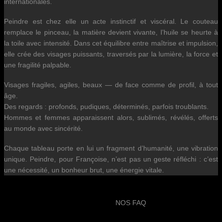
internationales.
Peindre est chez elle un acte instinctif et viscéral. Le couteau
remplace le pinceau, la matière devient vivante, l’huile se heurte à
la toile avec intensité. Dans cet équilibre entre maîtrise et impulsion,
elle crée des visages puissants, traversés par la lumière, la force et
une fragilité palpable.
Visages fragiles, agiles, beaux — de face comme de profil, à tout
âge.
Des regards : profonds, pudiques, déterminés, parfois troublants.
Hommes et femmes apparaissent alors, sublimés, révélés, offerts
au monde avec sincérité.
Chaque tableau porte en lui un fragment d’humanité, une vibration
unique. Peindre, pour Françoise, n’est pas un geste réfléchi : c’est
une nécessité, un bonheur brut, une énergie vitale.
NOS FAQ