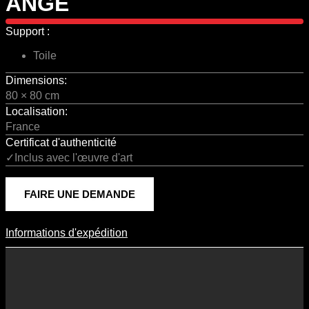
ANGE
Support :
Toile
Dimensions:
80 × 80 cm
Localisation:
France
Certificat d'authenticité
✓Inclus avec l'œuvre d'art
FAIRE UNE DEMANDE
Informations d'expédition
Informations D'expédition
Les frais d’expédition varient en fonction du format de l’œuvre, du
pays de destination, et des tarifs en vigueur chez nos partenaires
logistiques. Ils sont susceptibles d’évoluer dans le temps en fonction