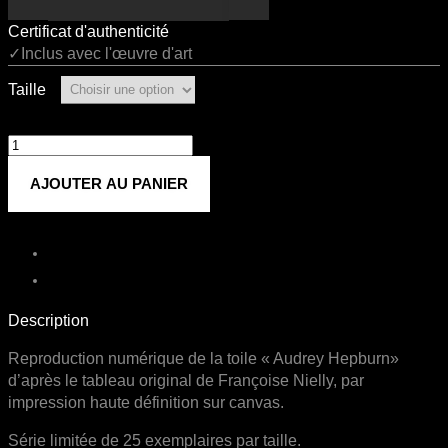
Certificat d'authenticité
✓Inclus avec l'œuvre d'art
Taille
quantité
de
AJOUTER AU PANIER
Audrey
Hepburn
Description
Reproduction numérique de la toile « Audrey Hepburn»
d’après le tableau original de Françoise Nielly, par
impression haute définition sur canvas.
Série limitée de 25 exemplaires par taille.