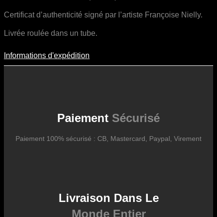
Certificat d’authenticité signé par l’artiste Françoise Nielly.
Livrée roulée dans un tube.
Informations d'expédition
Informations D'expédition
Les frais d’expédition varient en fonction du format de l’œuvre, du
pays de destination, et des tarifs en vigueur chez nos partenaires
logistiques. Ils sont susceptibles d’évoluer dans le temps en fonction
des fluctuations tarifaires des transporteurs internationaux.
Paiement
Sécurisé
Paiement 100% sécurisé : CB, Mastercard, Paypal, Virement
Livraison Dans Le
Monde Entier