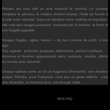
Peindre est chez elle un acte instinctif et viscéral. Le couteau
remplace le pinceau, la matière devient vivante, l’huile se heurte à
la toile avec intensité. Dans cet équilibre entre maîtrise et impulsion,
elle crée des visages puissants, traversés par la lumière, la force et
une fragilité palpable.
Visages fragiles, agiles, beaux — de face comme de profil, à tout
âge.
Des regards : profonds, pudiques, déterminés, parfois troublants.
Hommes et femmes apparaissent alors, sublimés, révélés, offerts
au monde avec sincérité.
Chaque tableau porte en lui un fragment d’humanité, une vibration
unique. Peindre, pour Françoise, n’est pas un geste réfléchi : c’est
une nécessité, un bonheur brut, une énergie vitale.
NOS FAQ