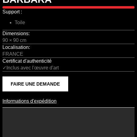
Support :
Toile
Dimensions:
90 × 90 cm
Localisation:
FRANCE
Certificat d'authenticité
✓Inclus avec l'œuvre d'art
FAIRE UNE DEMANDE
Informations d'expédition
Informations D'expédition
Les frais d’expédition varient en fonction du format de l’œuvre, du
pays de destination, et des tarifs en vigueur chez nos partenaires
logistiques. Ils sont susceptibles d’évoluer dans le temps en fonction