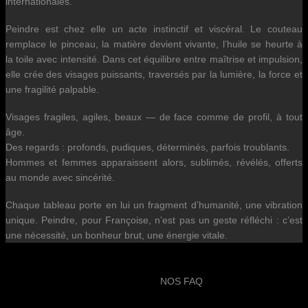
internationales.
Peindre est chez elle un acte instinctif et viscéral. Le couteau
remplace le pinceau, la matière devient vivante, l’huile se heurte à
la toile avec intensité. Dans cet équilibre entre maîtrise et impulsion,
elle crée des visages puissants, traversés par la lumière, la force et
une fragilité palpable.
Visages fragiles, agiles, beaux — de face comme de profil, à tout
âge.
Des regards : profonds, pudiques, déterminés, parfois troublants.
Hommes et femmes apparaissent alors, sublimés, révélés, offerts
au monde avec sincérité.
Chaque tableau porte en lui un fragment d’humanité, une vibration
unique. Peindre, pour Françoise, n’est pas un geste réfléchi : c’est
une nécessité, un bonheur brut, une énergie vitale.
NOS FAQ