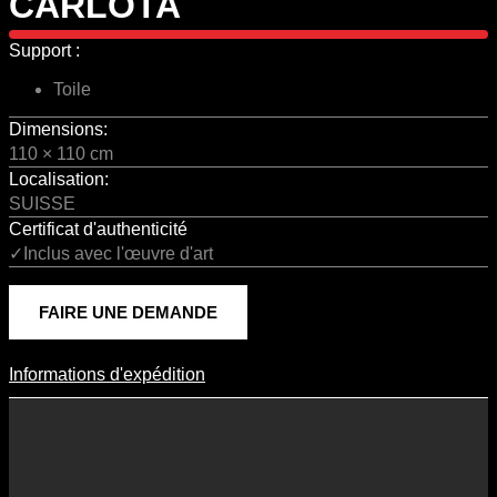
CARLOTA
Support :
Toile
Dimensions:
110 × 110 cm
Localisation:
SUISSE
Certificat d'authenticité
✓Inclus avec l'œuvre d'art
FAIRE UNE DEMANDE
Informations d'expédition
Informations D'expédition
Les frais d’expédition varient en fonction du format de l’œuvre, du
pays de destination, et des tarifs en vigueur chez nos partenaires
logistiques. Ils sont susceptibles d’évoluer dans le temps en fonction