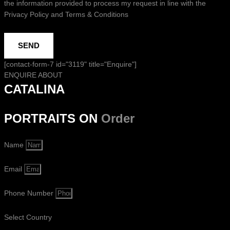
the information provided to process my request in line with the
Privacy Policy and Terms & Conditions
SEND
[contact-form-7 id="3119" title="Enquire"]
ENQUIRE ABOUT
CATALINA
PORTRAITS ON
Order
Name
Email
Phone Number
Select Country