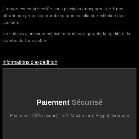
L’œuvre est contre-collée sous plexiglas transparent de 3 mm,
offrant une protection durable et une excellente restitution des
couleurs.
Un châssis aluminium est fixé au dos pour garantir la rigidité et la
stabilité de l’ensemble.
Informations d'expédition
Informations D'expédition
Les frais d’expédition varient en fonction du format de l’œuvre, du
pays de destination, et des tarifs en vigueur chez nos partenaires
logistiques. Ils sont susceptibles d’évoluer dans le temps en fonction
des fluctuations tarifaires des transporteurs internationaux.
Paiement
Sécurisé
Paiement 100% sécurisé : CB, Mastercard, Paypal, Virement