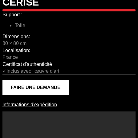
CERISE
Support :
Toile
Dimensions:
80 × 80 cm
Localisation:
France
Certificat d'authenticité
✓Inclus avec l'œuvre d'art
FAIRE UNE DEMANDE
Informations d'expédition
Informations D'expédition
Les frais d’expédition varient en fonction du format de l’œuvre, du
pays de destination, et des tarifs en vigueur chez nos partenaires
logistiques. Ils sont susceptibles d’évoluer dans le temps en fonction