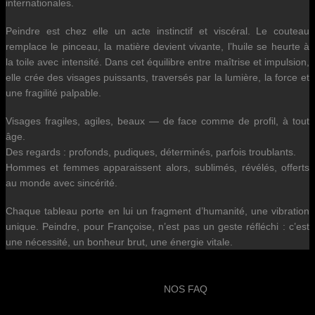
internationales.
Peindre est chez elle un acte instinctif et viscéral. Le couteau
remplace le pinceau, la matière devient vivante, l’huile se heurte à
la toile avec intensité. Dans cet équilibre entre maîtrise et impulsion,
elle crée des visages puissants, traversés par la lumière, la force et
une fragilité palpable.
Visages fragiles, agiles, beaux — de face comme de profil, à tout
âge.
Des regards : profonds, pudiques, déterminés, parfois troublants.
Hommes et femmes apparaissent alors, sublimés, révélés, offerts
au monde avec sincérité.
Chaque tableau porte en lui un fragment d’humanité, une vibration
unique. Peindre, pour Françoise, n’est pas un geste réfléchi : c’est
une nécessité, un bonheur brut, une énergie vitale.
NOS FAQ