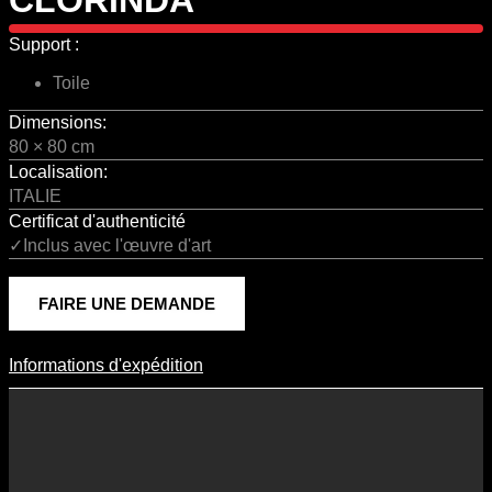
Support :
Toile
Dimensions:
80 × 80 cm
Localisation:
ITALIE
Certificat d'authenticité
✓Inclus avec l'œuvre d'art
FAIRE UNE DEMANDE
Informations d'expédition
Informations D'expédition
Les frais d’expédition varient en fonction du format de l’œuvre, du
pays de destination, et des tarifs en vigueur chez nos partenaires
logistiques. Ils sont susceptibles d’évoluer dans le temps en fonction