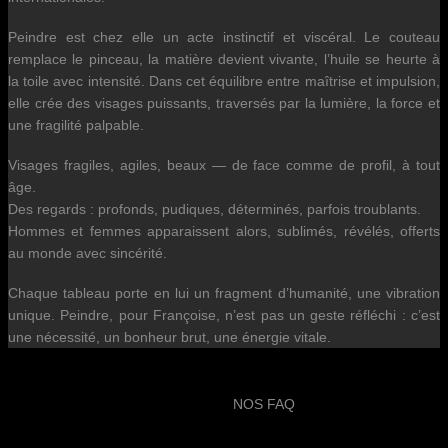
Peindre est chez elle un acte instinctif et viscéral. Le couteau
remplace le pinceau, la matière devient vivante, l’huile se heurte à
la toile avec intensité. Dans cet équilibre entre maîtrise et impulsion,
elle crée des visages puissants, traversés par la lumière, la force et
une fragilité palpable.
Visages fragiles, agiles, beaux — de face comme de profil, à tout
âge.
Des regards : profonds, pudiques, déterminés, parfois troublants.
Hommes et femmes apparaissent alors, sublimés, révélés, offerts
au monde avec sincérité.
Chaque tableau porte en lui un fragment d’humanité, une vibration
unique. Peindre, pour Françoise, n’est pas un geste réfléchi : c’est
une nécessité, un bonheur brut, une énergie vitale.
NOS FAQ