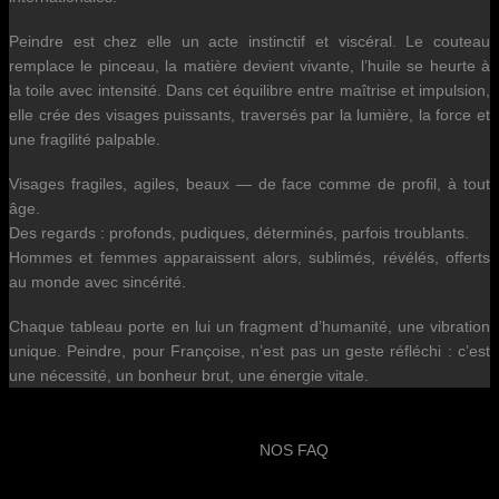
Peindre est chez elle un acte instinctif et viscéral. Le couteau
remplace le pinceau, la matière devient vivante, l’huile se heurte à
la toile avec intensité. Dans cet équilibre entre maîtrise et impulsion,
elle crée des visages puissants, traversés par la lumière, la force et
une fragilité palpable.
Visages fragiles, agiles, beaux — de face comme de profil, à tout
âge.
Des regards : profonds, pudiques, déterminés, parfois troublants.
Hommes et femmes apparaissent alors, sublimés, révélés, offerts
au monde avec sincérité.
Chaque tableau porte en lui un fragment d’humanité, une vibration
unique. Peindre, pour Françoise, n’est pas un geste réfléchi : c’est
une nécessité, un bonheur brut, une énergie vitale.
NOS FAQ