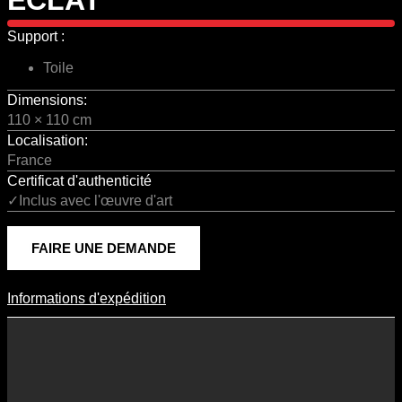
Support :
Toile
Dimensions:
110 × 110 cm
Localisation:
France
Certificat d'authenticité
✓Inclus avec l'œuvre d'art
FAIRE UNE DEMANDE
Informations d'expédition
Informations D'expédition
Les frais d’expédition varient en fonction du format de l’œuvre, du
pays de destination, et des tarifs en vigueur chez nos partenaires
logistiques. Ils sont susceptibles d’évoluer dans le temps en fonction