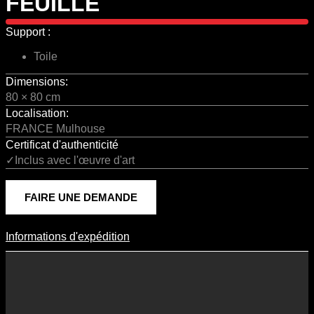
FEUILLE
Support :
Toile
Dimensions:
80 × 80 cm
Localisation:
FRANCE Mulhouse
Certificat d'authenticité
✓Inclus avec l'œuvre d'art
FAIRE UNE DEMANDE
Informations d'expédition
Informations D'expédition
Les frais d’expédition varient en fonction du format de l’œuvre, du
pays de destination, et des tarifs en vigueur chez nos partenaires
logistiques. Ils sont susceptibles d’évoluer dans le temps en fonction