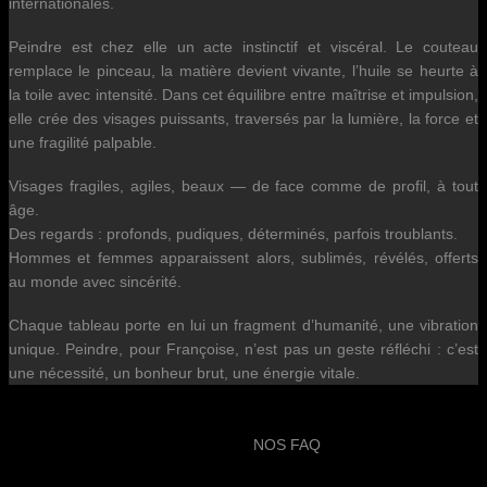
internationales.
Peindre est chez elle un acte instinctif et viscéral. Le couteau
remplace le pinceau, la matière devient vivante, l’huile se heurte à
la toile avec intensité. Dans cet équilibre entre maîtrise et impulsion,
elle crée des visages puissants, traversés par la lumière, la force et
une fragilité palpable.
Visages fragiles, agiles, beaux — de face comme de profil, à tout
âge.
Des regards : profonds, pudiques, déterminés, parfois troublants.
Hommes et femmes apparaissent alors, sublimés, révélés, offerts
au monde avec sincérité.
Chaque tableau porte en lui un fragment d’humanité, une vibration
unique. Peindre, pour Françoise, n’est pas un geste réfléchi : c’est
une nécessité, un bonheur brut, une énergie vitale.
NOS FAQ