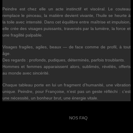
Peindre est chez elle un acte instinctif et viscéral. Le couteau
remplace le pinceau, la matière devient vivante, l’huile se heurte à
la toile avec intensité. Dans cet équilibre entre maîtrise et impulsion,
elle crée des visages puissants, traversés par la lumière, la force et
une fragilité palpable.
Visages fragiles, agiles, beaux — de face comme de profil, à tout
âge.
Des regards : profonds, pudiques, déterminés, parfois troublants.
Hommes et femmes apparaissent alors, sublimés, révélés, offerts
au monde avec sincérité.
Chaque tableau porte en lui un fragment d’humanité, une vibration
unique. Peindre, pour Françoise, n’est pas un geste réfléchi : c’est
une nécessité, un bonheur brut, une énergie vitale.
NOS FAQ