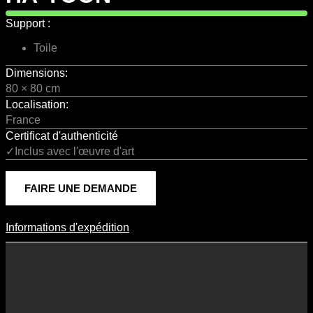
Support :
Toile
Dimensions:
80 × 80 cm
Localisation:
France
Certificat d'authenticité
✓Inclus avec l'œuvre d'art
FAIRE UNE DEMANDE
Informations d'expédition
Informations D'expédition
Les frais d’expédition varient en fonction du format de l’œuvre, du
pays de destination, et des tarifs en vigueur chez nos partenaires
logistiques. Ils sont susceptibles d’évoluer dans le temps en fonction
des fluctuations tarifaires des transporteurs internationaux.