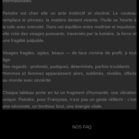
internationales.
Peindre est chez elle un acte instinctif et viscéral. Le couteau
remplace le pinceau, la matière devient vivante, l’huile se heurte à
la toile avec intensité. Dans cet équilibre entre maîtrise et impulsion,
elle crée des visages puissants, traversés par la lumière, la force et
une fragilité palpable.
Visages fragiles, agiles, beaux — de face comme de profil, à tout
âge.
Des regards : profonds, pudiques, déterminés, parfois troublants.
Hommes et femmes apparaissent alors, sublimés, révélés, offerts
au monde avec sincérité.
Chaque tableau porte en lui un fragment d’humanité, une vibration
unique. Peindre, pour Françoise, n’est pas un geste réfléchi : c’est
une nécessité, un bonheur brut, une énergie vitale.
NOS FAQ