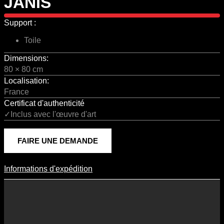
JANIS
Support :
Toile
Dimensions:
80 × 80 cm
Localisation:
France
Certificat d'authenticité
✓Inclus avec l'œuvre d'art
FAIRE UNE DEMANDE
Informations d'expédition
Informations D'expédition
Les frais d’expédition varient en fonction du format de l’œuvre, du
pays de destination, et des tarifs en vigueur chez nos partenaires
logistiques. Ils sont susceptibles d’évoluer dans le temps en fonction