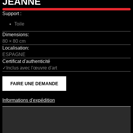
JEANNE
Support :
Toile
Dimensions:
80 × 80 cm
Localisation:
ESPAGNE
Certificat d'authenticité
✓Inclus avec l'œuvre d'art
FAIRE UNE DEMANDE
Informations d'expédition
Informations D'expédition
Les frais d’expédition varient en fonction du format de l’œuvre, du
pays de destination, et des tarifs en vigueur chez nos partenaires
logistiques. Ils sont susceptibles d’évoluer dans le temps en fonction