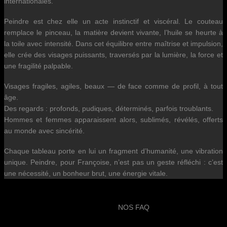
internationales.
Peindre est chez elle un acte instinctif et viscéral. Le couteau
remplace le pinceau, la matière devient vivante, l’huile se heurte à
la toile avec intensité. Dans cet équilibre entre maîtrise et impulsion,
elle crée des visages puissants, traversés par la lumière, la force et
une fragilité palpable.
Visages fragiles, agiles, beaux — de face comme de profil, à tout
âge.
Des regards : profonds, pudiques, déterminés, parfois troublants.
Hommes et femmes apparaissent alors, sublimés, révélés, offerts
au monde avec sincérité.
Chaque tableau porte en lui un fragment d’humanité, une vibration
unique. Peindre, pour Françoise, n’est pas un geste réfléchi : c’est
une nécessité, un bonheur brut, une énergie vitale.
NOS FAQ