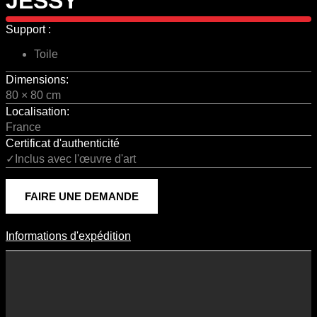
JESSY
Support :
Toile
Dimensions:
80 × 80 cm
Localisation:
France
Certificat d'authenticité
✓Inclus avec l'œuvre d'art
FAIRE UNE DEMANDE
Informations d'expédition
Informations D'expédition
Les frais d’expédition varient en fonction du format de l’œuvre, du
pays de destination, et des tarifs en vigueur chez nos partenaires
logistiques. Ils sont susceptibles d’évoluer dans le temps en fonction