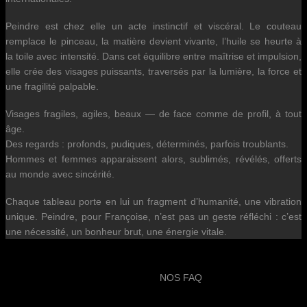
Peindre est chez elle un acte instinctif et viscéral. Le couteau
remplace le pinceau, la matière devient vivante, l’huile se heurte à
la toile avec intensité. Dans cet équilibre entre maîtrise et impulsion,
elle crée des visages puissants, traversés par la lumière, la force et
une fragilité palpable.
Visages fragiles, agiles, beaux — de face comme de profil, à tout
âge.
Des regards : profonds, pudiques, déterminés, parfois troublants.
Hommes et femmes apparaissent alors, sublimés, révélés, offerts
au monde avec sincérité.
Chaque tableau porte en lui un fragment d’humanité, une vibration
unique. Peindre, pour Françoise, n’est pas un geste réfléchi : c’est
une nécessité, un bonheur brut, une énergie vitale.
NOS FAQ