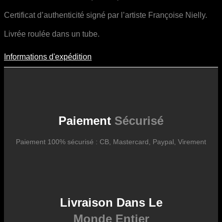
Certificat d’authenticité signé par l’artiste Françoise Nielly.
Livrée roulée dans un tube.
Informations d'expédition
Informations D'expédition
Les frais d’expédition varient en fonction du format de l’œuvre, du
pays de destination, et des tarifs en vigueur chez nos partenaires
logistiques. Ils sont susceptibles d’évoluer dans le temps en fonction
des fluctuations tarifaires des transporteurs internationaux.
Paiement
Sécurisé
Paiement 100% sécurisé : CB, Mastercard, Paypal, Virement
Livraison Dans Le
Monde Entier