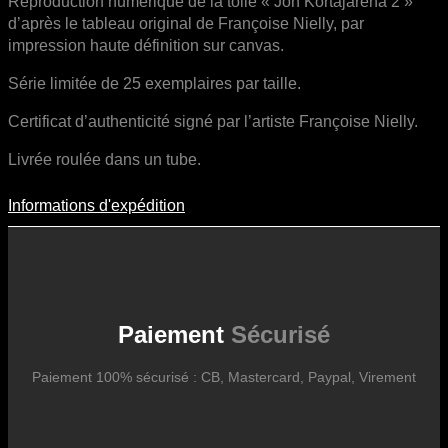
Reproduction numérique de la toile « Jon Kortajarena 2 »
d’après le tableau original de Françoise Nielly, par
impression haute définition sur canvas.
Série limitée de 25 exemplaires par taille.
Certificat d’authenticité signé par l’artiste Françoise Nielly.
Livrée roulée dans un tube.
Informations d'expédition
Informations D'expédition
Les frais d’expédition varient en fonction du format de l’œuvre, du
pays de destination, et des tarifs en vigueur chez nos partenaires
logistiques. Ils sont susceptibles d’évoluer dans le temps en fonction
des fluctuations tarifaires des transporteurs internationaux.
Paiement
Sécurisé
Paiement 100% sécurisé : CB, Mastercard, Paypal, Virement