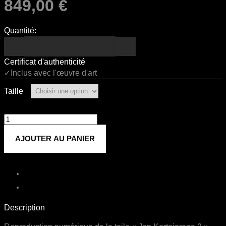
849,00
€
Quantité:
Certificat d'authenticité
✓Inclus avec l'œuvre d'art
Taille
quantité
de
AJOUTER AU PANIER
Jon
Kortajarena
2
Description