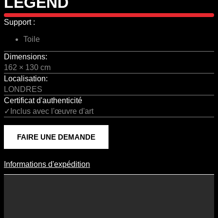
LEGEND
Support :
Toile
Dimensions:
162 × 130 cm
Localisation:
LONDRES
Certificat d'authenticité
✓Inclus avec l'œuvre d'art
FAIRE UNE DEMANDE
Informations d'expédition
Informations D'expédition
Les frais d’expédition varient en fonction du format de l’œuvre, du
pays de destination, et des tarifs en vigueur chez nos partenaires
logistiques. Ils sont susceptibles d’évoluer dans le temps en fonction