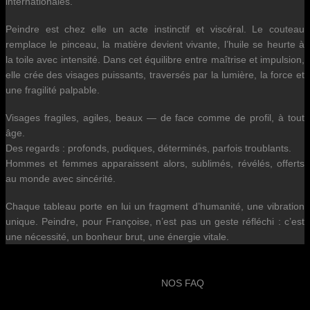
internationales.
Peindre est chez elle un acte instinctif et viscéral. Le couteau
remplace le pinceau, la matière devient vivante, l’huile se heurte à
la toile avec intensité. Dans cet équilibre entre maîtrise et impulsion,
elle crée des visages puissants, traversés par la lumière, la force et
une fragilité palpable.
Visages fragiles, agiles, beaux — de face comme de profil, à tout
âge.
Des regards : profonds, pudiques, déterminés, parfois troublants.
Hommes et femmes apparaissent alors, sublimés, révélés, offerts
au monde avec sincérité.
Chaque tableau porte en lui un fragment d’humanité, une vibration
unique. Peindre, pour Françoise, n’est pas un geste réfléchi : c’est
une nécessité, un bonheur brut, une énergie vitale.
NOS FAQ