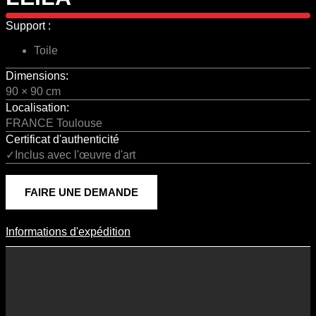
Support :
Toile
Dimensions:
90 × 90 cm
Localisation:
FRANCE Toulouse
Certificat d'authenticité
✓Inclus avec l'œuvre d'art
FAIRE UNE DEMANDE
Informations d'expédition
Informations D'expédition
Les frais d’expédition varient en fonction du format de l’œuvre, du
pays de destination, et des tarifs en vigueur chez nos partenaires
logistiques. Ils sont susceptibles d’évoluer dans le temps en fonction
des fluctuations tarifaires des transporteurs internationaux.