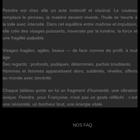
Peindre est chez elle un acte instinctif et viscéral. Le couteau
remplace le pinceau, la matière devient vivante, l’huile se heurte à
la toile avec intensité. Dans cet équilibre entre maîtrise et impulsion,
elle crée des visages puissants, traversés par la lumière, la force et
une fragilité palpable.
Visages fragiles, agiles, beaux — de face comme de profil, à tout
âge.
Des regards : profonds, pudiques, déterminés, parfois troublants.
Hommes et femmes apparaissent alors, sublimés, révélés, offerts
au monde avec sincérité.
Chaque tableau porte en lui un fragment d’humanité, une vibration
unique. Peindre, pour Françoise, n’est pas un geste réfléchi : c’est
une nécessité, un bonheur brut, une énergie vitale.
NOS FAQ