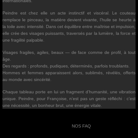
internationales.
Peindre est chez elle un acte instinctif et viscéral. Le couteau
remplace le pinceau, la matière devient vivante, l’huile se heurte à
la toile avec intensité. Dans cet équilibre entre maîtrise et impulsion,
elle crée des visages puissants, traversés par la lumière, la force et
une fragilité palpable.
Visages fragiles, agiles, beaux — de face comme de profil, à tout
âge.
Des regards : profonds, pudiques, déterminés, parfois troublants.
Hommes et femmes apparaissent alors, sublimés, révélés, offerts
au monde avec sincérité.
Chaque tableau porte en lui un fragment d’humanité, une vibration
unique. Peindre, pour Françoise, n’est pas un geste réfléchi : c’est
une nécessité, un bonheur brut, une énergie vitale.
NOS FAQ