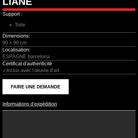
LIANE
Support :
Toile
Dimensions:
90 × 90 cm
Localisation:
ESPAGNE barcelona
Certificat d'authenticité
✓Inclus avec l'œuvre d'art
FAIRE UNE DEMANDE
Informations d'expédition
Informations D'expédition
Les frais d’expédition varient en fonction du format de l’œuvre, du
pays de destination, et des tarifs en vigueur chez nos partenaires
logistiques. Ils sont susceptibles d’évoluer dans le temps en fonction