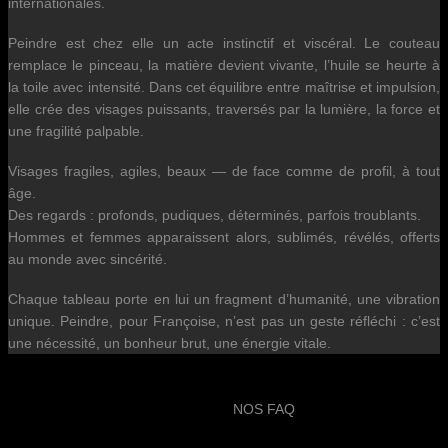
internationales.
Peindre est chez elle un acte instinctif et viscéral. Le couteau
remplace le pinceau, la matière devient vivante, l’huile se heurte à
la toile avec intensité. Dans cet équilibre entre maîtrise et impulsion,
elle crée des visages puissants, traversés par la lumière, la force et
une fragilité palpable.
Visages fragiles, agiles, beaux — de face comme de profil, à tout
âge.
Des regards : profonds, pudiques, déterminés, parfois troublants.
Hommes et femmes apparaissent alors, sublimés, révélés, offerts
au monde avec sincérité.
Chaque tableau porte en lui un fragment d’humanité, une vibration
unique. Peindre, pour Françoise, n’est pas un geste réfléchi : c’est
une nécessité, un bonheur brut, une énergie vitale.
NOS FAQ