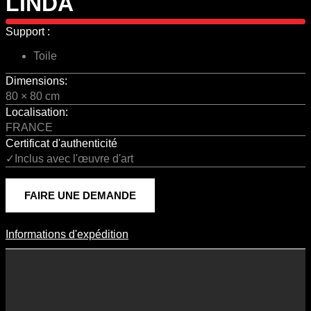
LINDA
Support :
Toile
Dimensions:
80 × 80 cm
Localisation:
FRANCE
Certificat d'authenticité
✓Inclus avec l'œuvre d'art
FAIRE UNE DEMANDE
Informations d'expédition
Informations D'expédition
Les frais d’expédition varient en fonction du format de l’œuvre, du
pays de destination, et des tarifs en vigueur chez nos partenaires
logistiques. Ils sont susceptibles d’évoluer dans le temps en fonction