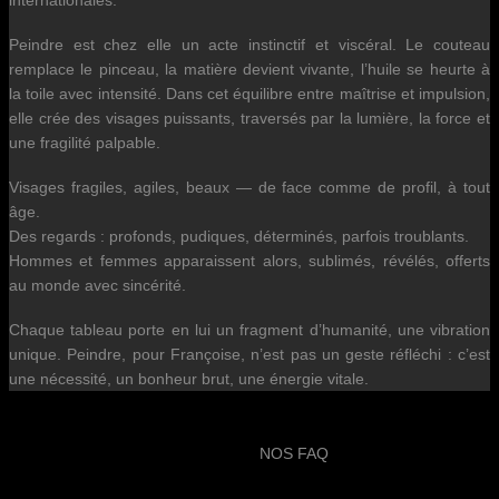
internationales.
Peindre est chez elle un acte instinctif et viscéral. Le couteau
remplace le pinceau, la matière devient vivante, l’huile se heurte à
la toile avec intensité. Dans cet équilibre entre maîtrise et impulsion,
elle crée des visages puissants, traversés par la lumière, la force et
une fragilité palpable.
Visages fragiles, agiles, beaux — de face comme de profil, à tout
âge.
Des regards : profonds, pudiques, déterminés, parfois troublants.
Hommes et femmes apparaissent alors, sublimés, révélés, offerts
au monde avec sincérité.
Chaque tableau porte en lui un fragment d’humanité, une vibration
unique. Peindre, pour Françoise, n’est pas un geste réfléchi : c’est
une nécessité, un bonheur brut, une énergie vitale.
NOS FAQ