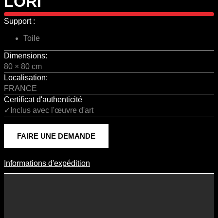
LORI
Support :
Toile
Dimensions:
80 × 80 cm
Localisation:
FRANCE
Certificat d'authenticité
✓Inclus avec l'œuvre d'art
FAIRE UNE DEMANDE
Informations d'expédition
Informations D'expédition
Les frais d’expédition varient en fonction du format de l’œuvre, du
pays de destination, et des tarifs en vigueur chez nos partenaires
logistiques. Ils sont susceptibles d’évoluer dans le temps en fonction