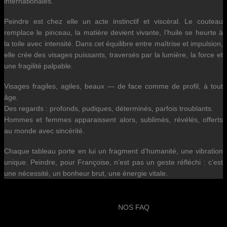
internationales.
Peindre est chez elle un acte instinctif et viscéral. Le couteau
remplace le pinceau, la matière devient vivante, l’huile se heurte à
la toile avec intensité. Dans cet équilibre entre maîtrise et impulsion,
elle crée des visages puissants, traversés par la lumière, la force et
une fragilité palpable.
Visages fragiles, agiles, beaux — de face comme de profil, à tout
âge.
Des regards : profonds, pudiques, déterminés, parfois troublants.
Hommes et femmes apparaissent alors, sublimés, révélés, offerts
au monde avec sincérité.
Chaque tableau porte en lui un fragment d’humanité, une vibration
unique. Peindre, pour Françoise, n’est pas un geste réfléchi : c’est
une nécessité, un bonheur brut, une énergie vitale.
NOS FAQ