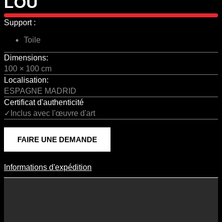
LOU
Support :
Toile
Dimensions:
100 × 100 cm
Localisation:
ESPAGNE MADRID
Certificat d'authenticité
✓Inclus avec l'œuvre d'art
FAIRE UNE DEMANDE
Informations d'expédition
Informations D'expédition
Les frais d’expédition varient en fonction du format de l’œuvre, du
pays de destination, et des tarifs en vigueur chez nos partenaires
logistiques. Ils sont susceptibles d’évoluer dans le temps en fonction