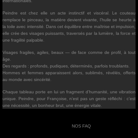
internationales.
Peindre est chez elle un acte instinctif et viscéral. Le couteau
remplace le pinceau, la matière devient vivante, l’huile se heurte à
la toile avec intensité. Dans cet équilibre entre maîtrise et impulsion,
elle crée des visages puissants, traversés par la lumière, la force et
une fragilité palpable.
Visages fragiles, agiles, beaux — de face comme de profil, à tout
âge.
Des regards : profonds, pudiques, déterminés, parfois troublants.
Hommes et femmes apparaissent alors, sublimés, révélés, offerts
au monde avec sincérité.
Chaque tableau porte en lui un fragment d’humanité, une vibration
unique. Peindre, pour Françoise, n’est pas un geste réfléchi : c’est
une nécessité, un bonheur brut, une énergie vitale.
NOS FAQ