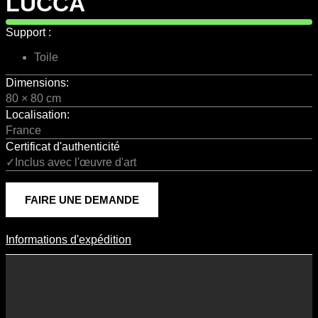
LUCCA
Support :
Toile
Dimensions:
80 × 80 cm
Localisation:
France
Certificat d'authenticité
✓Inclus avec l'œuvre d'art
FAIRE UNE DEMANDE
Informations d'expédition
Informations D'expédition
Les frais d’expédition varient en fonction du format de l’œuvre, du
pays de destination, et des tarifs en vigueur chez nos partenaires
logistiques. Ils sont susceptibles d’évoluer dans le temps en fonction