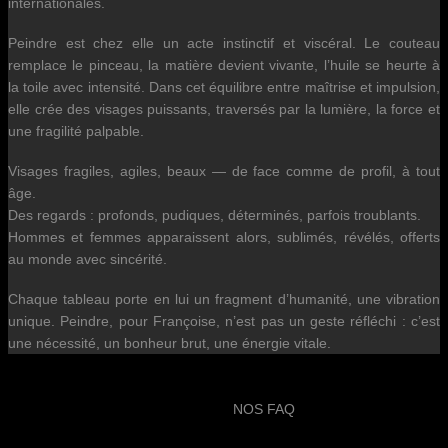
internationales.
Peindre est chez elle un acte instinctif et viscéral. Le couteau
remplace le pinceau, la matière devient vivante, l’huile se heurte à
la toile avec intensité. Dans cet équilibre entre maîtrise et impulsion,
elle crée des visages puissants, traversés par la lumière, la force et
une fragilité palpable.
Visages fragiles, agiles, beaux — de face comme de profil, à tout
âge.
Des regards : profonds, pudiques, déterminés, parfois troublants.
Hommes et femmes apparaissent alors, sublimés, révélés, offerts
au monde avec sincérité.
Chaque tableau porte en lui un fragment d’humanité, une vibration
unique. Peindre, pour Françoise, n’est pas un geste réfléchi : c’est
une nécessité, un bonheur brut, une énergie vitale.
NOS FAQ