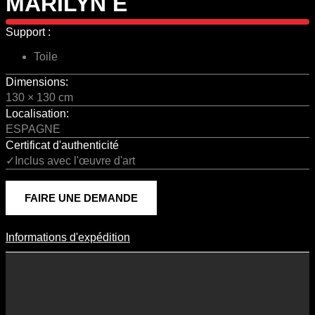
MARILYN E
Support :
Toile
Dimensions:
130 × 130 cm
Localisation:
ESPAGNE
Certificat d'authenticité
✓Inclus avec l'œuvre d'art
FAIRE UNE DEMANDE
Informations d'expédition
Informations D'expédition
Les frais d’expédition varient en fonction du format de l’œuvre, du
pays de destination, et des tarifs en vigueur chez nos partenaires
logistiques. Ils sont susceptibles d’évoluer dans le temps en fonction