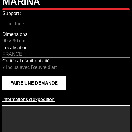
MARINA
Support :
Toile
Dimensions:
90 × 90 cm
Localisation:
FRANCE
Certificat d'authenticité
✓Inclus avec l'œuvre d'art
FAIRE UNE DEMANDE
Informations d'expédition
Informations D'expédition
Les frais d’expédition varient en fonction du format de l’œuvre, du
pays de destination, et des tarifs en vigueur chez nos partenaires
logistiques. Ils sont susceptibles d’évoluer dans le temps en fonction