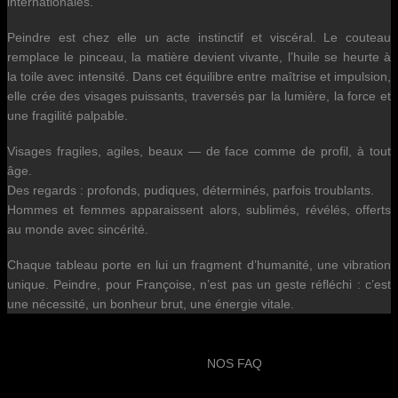
internationales.
Peindre est chez elle un acte instinctif et viscéral. Le couteau
remplace le pinceau, la matière devient vivante, l’huile se heurte à
la toile avec intensité. Dans cet équilibre entre maîtrise et impulsion,
elle crée des visages puissants, traversés par la lumière, la force et
une fragilité palpable.
Visages fragiles, agiles, beaux — de face comme de profil, à tout
âge.
Des regards : profonds, pudiques, déterminés, parfois troublants.
Hommes et femmes apparaissent alors, sublimés, révélés, offerts
au monde avec sincérité.
Chaque tableau porte en lui un fragment d’humanité, une vibration
unique. Peindre, pour Françoise, n’est pas un geste réfléchi : c’est
une nécessité, un bonheur brut, une énergie vitale.
NOS FAQ