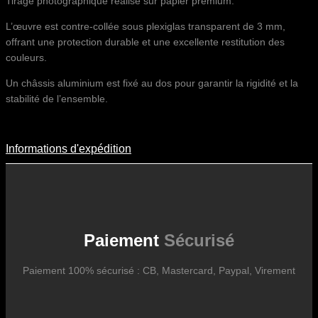
Tirage photographique réalisé sur papier premium.
L’œuvre est contre-collée sous plexiglas transparent de 3 mm,
offrant une protection durable et une excellente restitution des
couleurs.
Un châssis aluminium est fixé au dos pour garantir la rigidité et la
stabilité de l’ensemble.
Informations d'expédition
Informations D'expédition
Les frais d’expédition varient en fonction du format de l’œuvre, du
pays de destination, et des tarifs en vigueur chez nos partenaires
logistiques. Ils sont susceptibles d’évoluer dans le temps en fonction
des fluctuations tarifaires des transporteurs internationaux.
Paiement
Sécurisé
Paiement 100% sécurisé : CB, Mastercard, Paypal, Virement