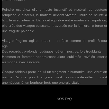
Peindre est chez elle un acte instinctif et viscéral. Le couteau
remplace le pinceau, la matière devient vivante, l’huile se heurte à
la toile avec intensité. Dans cet équilibre entre maîtrise et impulsion,
elle crée des visages puissants, traversés par la lumière, la force et
une fragilité palpable.
Visages fragiles, agiles, beaux — de face comme de profil, à tout
âge.
Des regards : profonds, pudiques, déterminés, parfois troublants.
Hommes et femmes apparaissent alors, sublimés, révélés, offerts
au monde avec sincérité.
Chaque tableau porte en lui un fragment d’humanité, une vibration
unique. Peindre, pour Françoise, n’est pas un geste réfléchi : c’est
une nécessité, un bonheur brut, une énergie vitale.
NOS FAQ