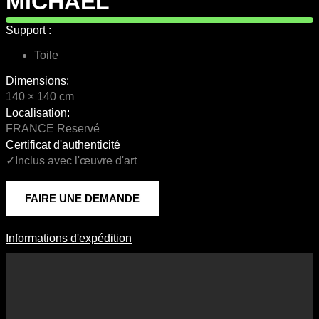
MICHAEL
Support :
Toile
Dimensions:
140 × 140 cm
Localisation:
FRANCE Reservé
Certificat d'authenticité
✓Inclus avec l'œuvre d'art
FAIRE UNE DEMANDE
Informations d'expédition
Informations D'expédition
Les frais d’expédition varient en fonction du format de l’œuvre, du
pays de destination, et des tarifs en vigueur chez nos partenaires
logistiques. Ils sont susceptibles d’évoluer dans le temps en fonction