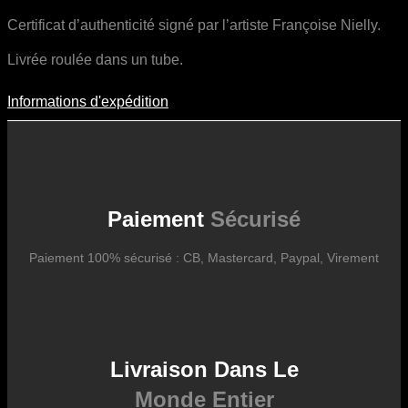
Certificat d’authenticité signé par l’artiste Françoise Nielly.
Livrée roulée dans un tube.
Informations d'expédition
Informations D'expédition
Les frais d’expédition varient en fonction du format de l’œuvre, du
pays de destination, et des tarifs en vigueur chez nos partenaires
logistiques. Ils sont susceptibles d’évoluer dans le temps en fonction
des fluctuations tarifaires des transporteurs internationaux.
Paiement
Sécurisé
Paiement 100% sécurisé : CB, Mastercard, Paypal, Virement
Livraison Dans Le
Monde Entier