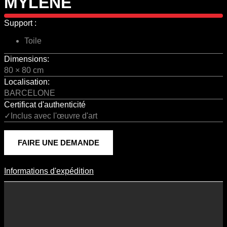
MYLENE
Support :
Toile
Dimensions:
80 × 80 cm
Localisation:
BARCELONE
Certificat d'authenticité
✓Inclus avec l'œuvre d'art
FAIRE UNE DEMANDE
Informations d'expédition
Informations D'expédition
Les frais d’expédition varient en fonction du format de l’œuvre, du
pays de destination, et des tarifs en vigueur chez nos partenaires
logistiques. Ils sont susceptibles d’évoluer dans le temps en fonction