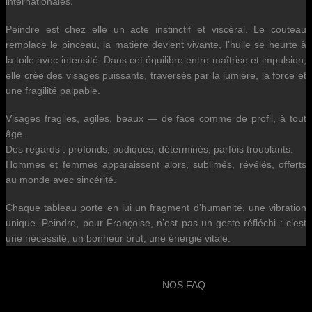
internationales.
Peindre est chez elle un acte instinctif et viscéral. Le couteau
remplace le pinceau, la matière devient vivante, l’huile se heurte à
la toile avec intensité. Dans cet équilibre entre maîtrise et impulsion,
elle crée des visages puissants, traversés par la lumière, la force et
une fragilité palpable.
Visages fragiles, agiles, beaux — de face comme de profil, à tout
âge.
Des regards : profonds, pudiques, déterminés, parfois troublants.
Hommes et femmes apparaissent alors, sublimés, révélés, offerts
au monde avec sincérité.
Chaque tableau porte en lui un fragment d’humanité, une vibration
unique. Peindre, pour Françoise, n’est pas un geste réfléchi : c’est
une nécessité, un bonheur brut, une énergie vitale.
NOS FAQ