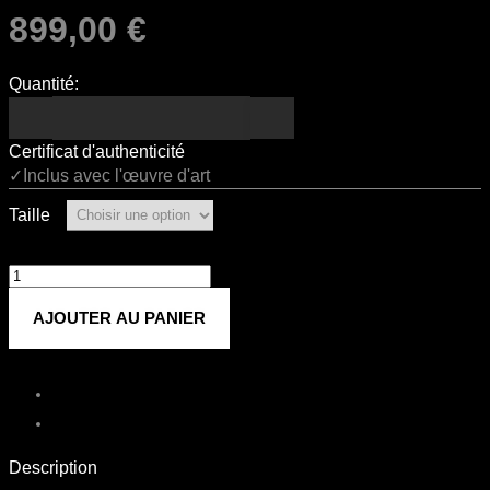
899,00
€
Quantité:
Certificat d'authenticité
✓Inclus avec l'œuvre d'art
Taille
quantité
de
AJOUTER AU PANIER
NEW
YORK
Description