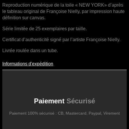
Reproduction numérique de la toile « NEW YORK» d’après
le tableau original de Françoise Nielly, par impression haute
définition sur canvas.
Série limitée de 25 exemplaires par taille.
Certificat d’authenticité signé par l’artiste Françoise Nielly.
Livrée roulée dans un tube.
Informations d'expédition
Informations D'expédition
Les frais d’expédition varient en fonction du format de l’œuvre, du
pays de destination, et des tarifs en vigueur chez nos partenaires
logistiques. Ils sont susceptibles d’évoluer dans le temps en fonction
des fluctuations tarifaires des transporteurs internationaux.
Paiement
Sécurisé
Paiement 100% sécurisé : CB, Mastercard, Paypal, Virement