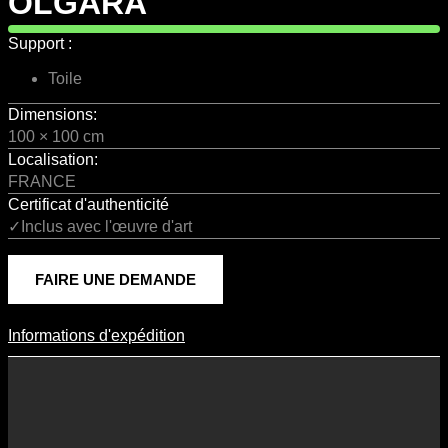
OLGARA
Support :
Toile
Dimensions:
100 × 100 cm
Localisation:
FRANCE
Certificat d'authenticité
✓Inclus avec l'œuvre d'art
FAIRE UNE DEMANDE
Informations d'expédition
Informations D'expédition
Les frais d’expédition varient en fonction du format de l’œuvre, du
pays de destination, et des tarifs en vigueur chez nos partenaires
logistiques. Ils sont susceptibles d’évoluer dans le temps en fonction