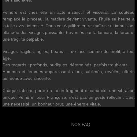
internationales.
Peindre est chez elle un acte instinctif et viscéral. Le couteau
remplace le pinceau, la matière devient vivante, l’huile se heurte à
la toile avec intensité. Dans cet équilibre entre maîtrise et impulsion,
elle crée des visages puissants, traversés par la lumière, la force et
une fragilité palpable.
Visages fragiles, agiles, beaux — de face comme de profil, à tout
âge.
Des regards : profonds, pudiques, déterminés, parfois troublants.
Hommes et femmes apparaissent alors, sublimés, révélés, offerts
au monde avec sincérité.
Chaque tableau porte en lui un fragment d’humanité, une vibration
unique. Peindre, pour Françoise, n’est pas un geste réfléchi : c’est
une nécessité, un bonheur brut, une énergie vitale.
NOS FAQ