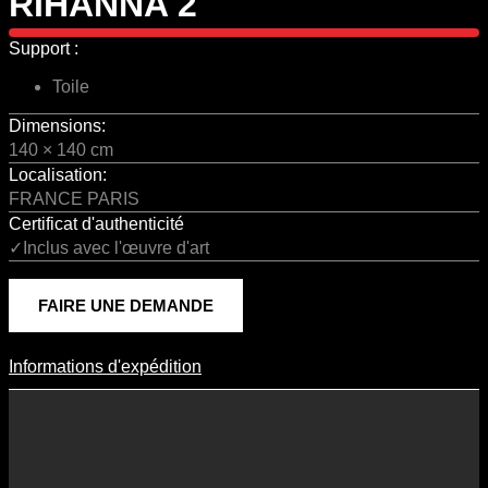
RIHANNA 2
Support :
Toile
Dimensions:
140 × 140 cm
Localisation:
FRANCE PARIS
Certificat d'authenticité
✓Inclus avec l'œuvre d'art
FAIRE UNE DEMANDE
Informations d'expédition
Informations D'expédition
Les frais d’expédition varient en fonction du format de l’œuvre, du
pays de destination, et des tarifs en vigueur chez nos partenaires
logistiques. Ils sont susceptibles d’évoluer dans le temps en fonction