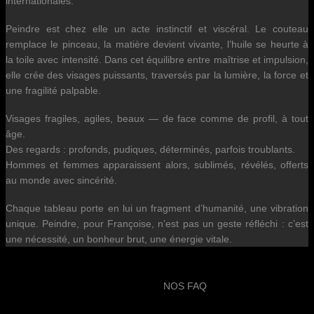
internationales.
Peindre est chez elle un acte instinctif et viscéral. Le couteau
remplace le pinceau, la matière devient vivante, l’huile se heurte à
la toile avec intensité. Dans cet équilibre entre maîtrise et impulsion,
elle crée des visages puissants, traversés par la lumière, la force et
une fragilité palpable.
Visages fragiles, agiles, beaux — de face comme de profil, à tout
âge.
Des regards : profonds, pudiques, déterminés, parfois troublants.
Hommes et femmes apparaissent alors, sublimés, révélés, offerts
au monde avec sincérité.
Chaque tableau porte en lui un fragment d’humanité, une vibration
unique. Peindre, pour Françoise, n’est pas un geste réfléchi : c’est
une nécessité, un bonheur brut, une énergie vitale.
NOS FAQ