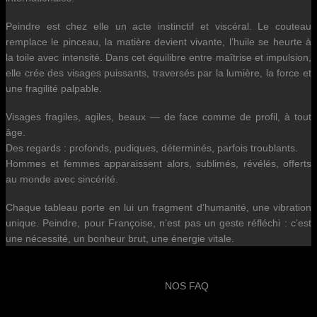
Peindre est chez elle un acte instinctif et viscéral. Le couteau
remplace le pinceau, la matière devient vivante, l’huile se heurte à
la toile avec intensité. Dans cet équilibre entre maîtrise et impulsion,
elle crée des visages puissants, traversés par la lumière, la force et
une fragilité palpable.
Visages fragiles, agiles, beaux — de face comme de profil, à tout
âge.
Des regards : profonds, pudiques, déterminés, parfois troublants.
Hommes et femmes apparaissent alors, sublimés, révélés, offerts
au monde avec sincérité.
Chaque tableau porte en lui un fragment d’humanité, une vibration
unique. Peindre, pour Françoise, n’est pas un geste réfléchi : c’est
une nécessité, un bonheur brut, une énergie vitale.
NOS FAQ