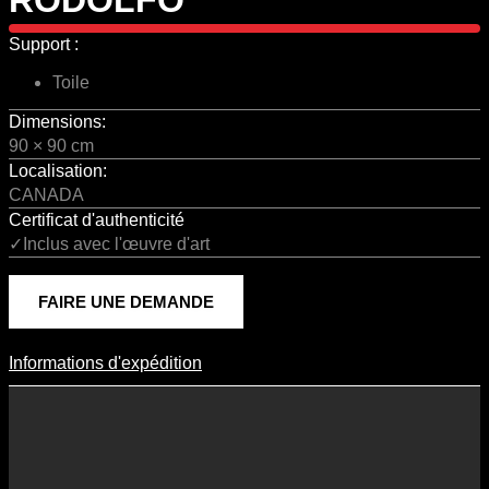
Support :
Toile
Dimensions:
90 × 90 cm
Localisation:
CANADA
Certificat d'authenticité
✓Inclus avec l'œuvre d'art
FAIRE UNE DEMANDE
Informations d'expédition
Informations D'expédition
Les frais d’expédition varient en fonction du format de l’œuvre, du
pays de destination, et des tarifs en vigueur chez nos partenaires
logistiques. Ils sont susceptibles d’évoluer dans le temps en fonction