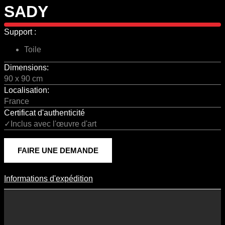
SADY
Support :
Toile
Dimensions:
90 x 90 cm
Localisation:
France
Certificat d'authenticité
✓Inclus avec l'œuvre d'art
FAIRE UNE DEMANDE
Informations d'expédition
Informations D'expédition
Les frais d’expédition varient en fonction du format de l’œuvre, du
pays de destination, et des tarifs en vigueur chez nos partenaires