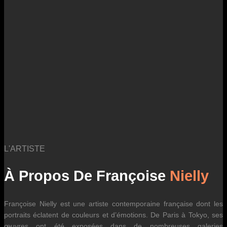
logistiques. Ils sont susceptibles d’évoluer dans le temps en fonction
des fluctuations tarifaires des transporteurs internationaux.
L'ARTISTE
À Propos De Françoise
Nielly
Françoise Nielly est une artiste contemporaine française dont les
portraits éclatent de couleurs et d’émotions. De Paris à Tokyo, ses
œuvres ont été exposées dans de nombreuses galeries