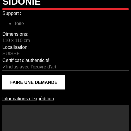
SIDONIE
Support :
Toile
Dimensions:
110 × 110 cm
Localisation:
SUISSE
Certificat d'authenticité
✓Inclus avec l'œuvre d'art
FAIRE UNE DEMANDE
Informations d'expédition
Informations D'expédition
Les frais d’expédition varient en fonction du format de l’œuvre, du
pays de destination, et des tarifs en vigueur chez nos partenaires
logistiques. Ils sont susceptibles d’évoluer dans le temps en fonction