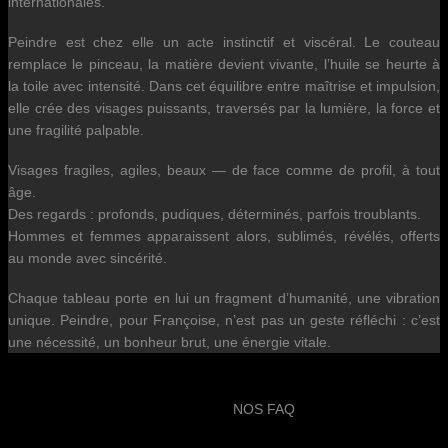
internationales.
Peindre est chez elle un acte instinctif et viscéral. Le couteau
remplace le pinceau, la matière devient vivante, l’huile se heurte à
la toile avec intensité. Dans cet équilibre entre maîtrise et impulsion,
elle crée des visages puissants, traversés par la lumière, la force et
une fragilité palpable.
Visages fragiles, agiles, beaux — de face comme de profil, à tout
âge.
Des regards : profonds, pudiques, déterminés, parfois troublants.
Hommes et femmes apparaissent alors, sublimés, révélés, offerts
au monde avec sincérité.
Chaque tableau porte en lui un fragment d’humanité, une vibration
unique. Peindre, pour Françoise, n’est pas un geste réfléchi : c’est
une nécessité, un bonheur brut, une énergie vitale.
NOS FAQ