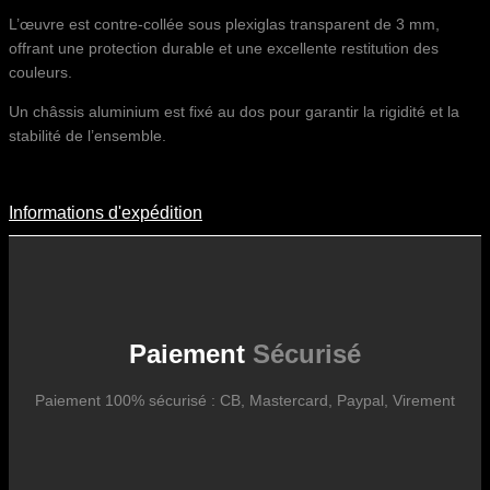
L’œuvre est contre-collée sous plexiglas transparent de 3 mm,
offrant une protection durable et une excellente restitution des
couleurs.
Un châssis aluminium est fixé au dos pour garantir la rigidité et la
stabilité de l’ensemble.
Informations d'expédition
Informations D'expédition
Les frais d’expédition varient en fonction du format de l’œuvre, du
pays de destination, et des tarifs en vigueur chez nos partenaires
logistiques. Ils sont susceptibles d’évoluer dans le temps en fonction
des fluctuations tarifaires des transporteurs internationaux.
Paiement
Sécurisé
Paiement 100% sécurisé : CB, Mastercard, Paypal, Virement