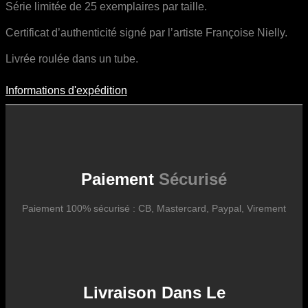
Série limitée de 25 exemplaires par taille.
Certificat d’authenticité signé par l’artiste Françoise Nielly.
Livrée roulée dans un tube.
Informations d'expédition
Informations D'expédition
Les frais d’expédition varient en fonction du format de l’œuvre, du
pays de destination, et des tarifs en vigueur chez nos partenaires
logistiques. Ils sont susceptibles d’évoluer dans le temps en fonction
des fluctuations tarifaires des transporteurs internationaux.
Paiement
Sécurisé
Paiement 100% sécurisé : CB, Mastercard, Paypal, Virement
Livraison Dans Le