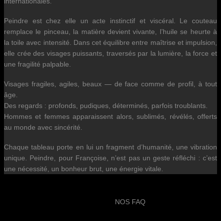
internationales.
Peindre est chez elle un acte instinctif et viscéral. Le couteau
remplace le pinceau, la matière devient vivante, l’huile se heurte à
la toile avec intensité. Dans cet équilibre entre maîtrise et impulsion,
elle crée des visages puissants, traversés par la lumière, la force et
une fragilité palpable.
Visages fragiles, agiles, beaux — de face comme de profil, à tout
âge.
Des regards : profonds, pudiques, déterminés, parfois troublants.
Hommes et femmes apparaissent alors, sublimés, révélés, offerts
au monde avec sincérité.
Chaque tableau porte en lui un fragment d’humanité, une vibration
unique. Peindre, pour Françoise, n’est pas un geste réfléchi : c’est
une nécessité, un bonheur brut, une énergie vitale.
NOS FAQ