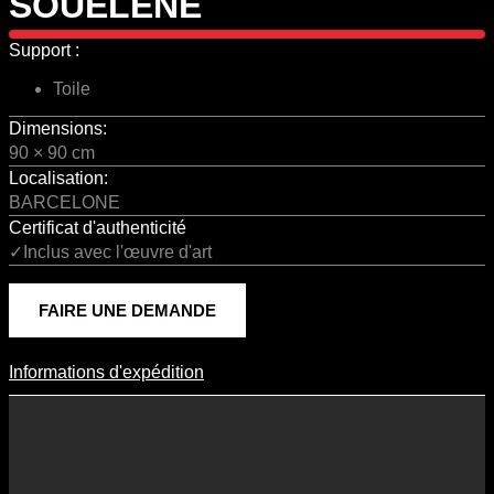
SOUELENE
Support :
Toile
Dimensions:
90 × 90 cm
Localisation:
BARCELONE
Certificat d'authenticité
✓Inclus avec l'œuvre d'art
FAIRE UNE DEMANDE
Informations d'expédition
Informations D'expédition
Les frais d’expédition varient en fonction du format de l’œuvre, du
pays de destination, et des tarifs en vigueur chez nos partenaires
logistiques. Ils sont susceptibles d’évoluer dans le temps en fonction