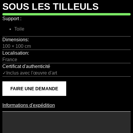
SOUS LES TILLEULS
Support :
Toile
Dimensions:
100 × 100 cm
Localisation:
France
Certificat d'authenticité
✓Inclus avec l'œuvre d'art
FAIRE UNE DEMANDE
Informations d'expédition
Informations D'expédition
Les frais d’expédition varient en fonction du format de l’œuvre, du
pays de destination, et des tarifs en vigueur chez nos partenaires