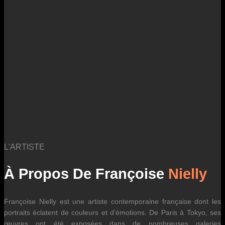
logistiques. Ils sont susceptibles d’évoluer dans le temps en fonction
des fluctuations tarifaires des transporteurs internationaux.
L'ARTISTE
À Propos De Françoise
Nielly
Françoise Nielly est une artiste contemporaine française dont les
portraits éclatent de couleurs et d’émotions. De Paris à Tokyo, ses
œuvres ont été exposées dans de nombreuses galeries