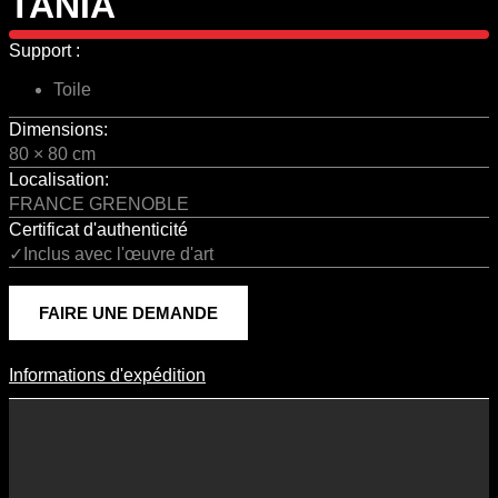
TANIA
Support :
Toile
Dimensions:
80 × 80 cm
Localisation:
FRANCE GRENOBLE
Certificat d'authenticité
✓Inclus avec l'œuvre d'art
FAIRE UNE DEMANDE
Informations d'expédition
Informations D'expédition
Les frais d’expédition varient en fonction du format de l’œuvre, du
pays de destination, et des tarifs en vigueur chez nos partenaires
logistiques. Ils sont susceptibles d’évoluer dans le temps en fonction