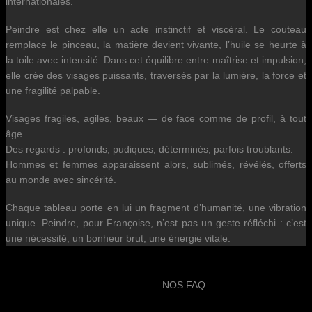
internationales.
Peindre est chez elle un acte instinctif et viscéral. Le couteau
remplace le pinceau, la matière devient vivante, l’huile se heurte à
la toile avec intensité. Dans cet équilibre entre maîtrise et impulsion,
elle crée des visages puissants, traversés par la lumière, la force et
une fragilité palpable.
Visages fragiles, agiles, beaux — de face comme de profil, à tout
âge.
Des regards : profonds, pudiques, déterminés, parfois troublants.
Hommes et femmes apparaissent alors, sublimés, révélés, offerts
au monde avec sincérité.
Chaque tableau porte en lui un fragment d’humanité, une vibration
unique. Peindre, pour Françoise, n’est pas un geste réfléchi : c’est
une nécessité, un bonheur brut, une énergie vitale.
NOS FAQ