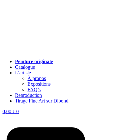
Peinture originale
Catalogue
L’artiste
À propos
Expositions
FAQ’s
Reproduction
Tirage Fine Art sur Dibond
0,00
€
0