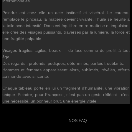
internationales.
Peindre est chez elle un acte instinctif et viscéral. Le couteau
remplace le pinceau, la matière devient vivante, l’huile se heurte à
la toile avec intensité. Dans cet équilibre entre maîtrise et impulsion,
elle crée des visages puissants, traversés par la lumière, la force et
une fragilité palpable.
Visages fragiles, agiles, beaux — de face comme de profil, à tout
âge.
Des regards : profonds, pudiques, déterminés, parfois troublants.
Hommes et femmes apparaissent alors, sublimés, révélés, offerts
au monde avec sincérité.
Chaque tableau porte en lui un fragment d’humanité, une vibration
unique. Peindre, pour Françoise, n’est pas un geste réfléchi : c’est
une nécessité, un bonheur brut, une énergie vitale.
NOS FAQ