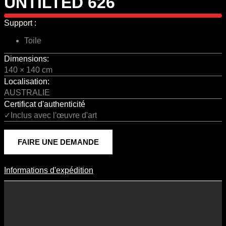
UNTILTED 626
Support :
Toile
Dimensions:
140 × 140 cm
Localisation:
AUSTRALIE
Certificat d'authenticité
✓Inclus avec l'œuvre d'art
FAIRE UNE DEMANDE
Informations d'expédition
Informations D'expédition
Les frais d’expédition varient en fonction du format de l’œuvre, du
pays de destination, et des tarifs en vigueur chez nos partenaires
logistiques. Ils sont susceptibles d’évoluer dans le temps en fonction