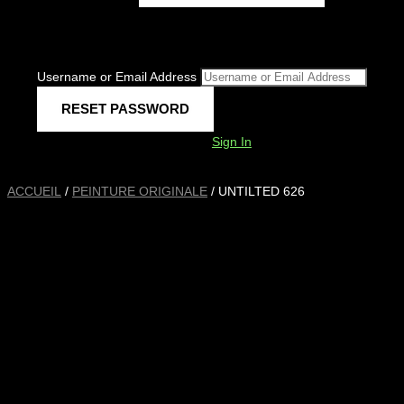
Username or Email Address
Sign In
ACCUEIL
/
PEINTURE ORIGINALE
/ UNTILTED 626